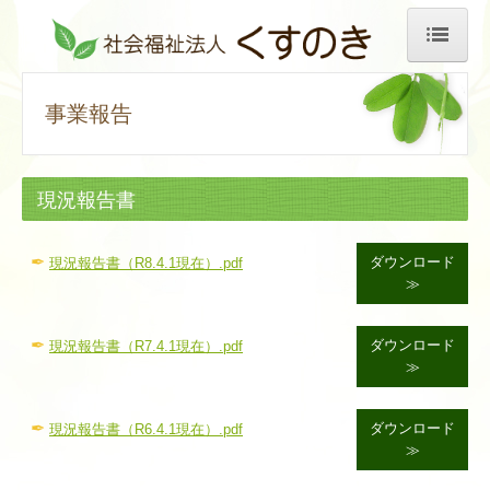
トップ
事業報告
法人紹介
事業報告
現況報告書
更新履歴
✒
ダウンロード
現況報告書（R8.4.1現在）.pdf
お知らせ
≫
ご利用について
✒
ダウンロード
現況報告書（R7.4.1現在）.pdf
実習生の声
≫
行事報告
✒
ダウンロード
現況報告書（R6.4.1現在）.pdf
≫
求人情報