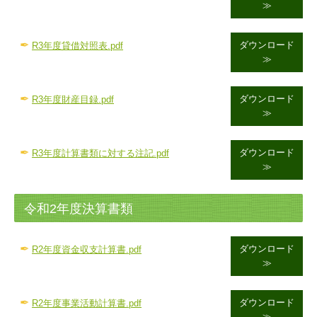
≫
✒
ダウンロード
R3年度貸借対照表.pdf
≫
✒
ダウンロード
R3年度財産目録.pdf
≫
✒
ダウンロード
R3年度計算書類に対する注記.pdf
≫
令和2年度決算書類
✒
ダウンロード
R2
年度資金収支計算書.pdf
≫
✒
ダウンロード
R2年度事業活動計算書.pdf
≫