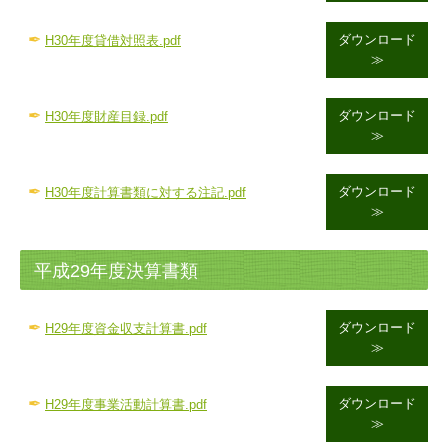
✒
ダウンロード
H30年度
貸借対照表.pdf
≫
✒
ダウンロード
H30年度財産目録.pdf
≫
✒
ダウンロード
H30年度計算書類に対する注記.pdf
≫
平成29年度決算書類
✒
ダウンロード
H29年度資金収支計算書.pdf
≫
✒
ダウンロード
H29年度事業活動計算書.pdf
≫