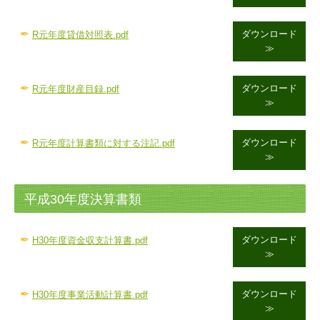
✒
ダウンロード
R元年度貸借対照表.pdf
≫
✒
ダウンロード
R元年度財産目録.pdf
≫
✒
ダウンロード
R元年度計算書類に対する注記.pdf
≫
平成30年度決算書類
✒
ダウンロード
H30年度資金収支計算書.pdf
≫
✒
ダウンロード
H30年度
事業活動計算書.pdf
≫