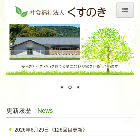
トップ
法人紹介
事業報告
更新履歴
お知らせ
ご利用について
実習生の声
更新履歴
News
行事報告
求人情報
2026年6月29日《126回目更新》