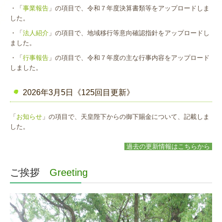
職員レポート
・「
事業報告
」の項目で、令和７年度決算書類等をアップロードしま
した。
外部リンク
・「
法人紹介
」の項目で、地域移行等意向確認指針をアップロードし
ました。
サポータークラブ
・「
行事報告
」の項目で、令和７年度の主な行事内容をアップロード
商品のご案内
しました。
2026年3月5日《125回目更新》
「
お知らせ
」の項目で、天皇陛下からの御下賜金について、記載しま
した。
過去の更新情報はこちらから
ご挨拶
Greeting